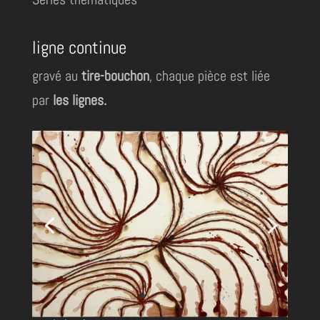
ligne continue
gravé au
tire-bouchon
, chaque pièce est liée
par
les lignes.